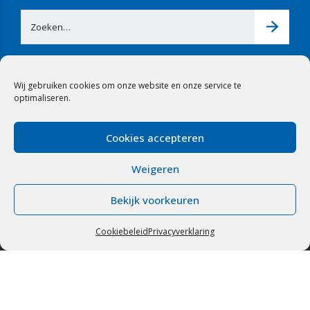
Wij gebruiken cookies om onze website en onze service te
optimaliseren.
Cookies accepteren
Weigeren
© 2020 Trefa Continu Aerating Systems. Alle rechten voorbehouden.
Bekijk voorkeuren
Algemene voorwaarden
|
Disclaimer
|
Privacyverklaring
Cookiebeleid
Privacyverklaring