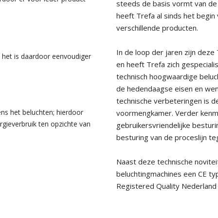
steeds de basis vormt van de
heeft Trefa al sinds het begin
verschillende producten.
In de loop der jaren zijn dez
 het is daardoor eenvoudiger
en heeft Trefa zich gespecial
technisch hoogwaardige beluc
de hedendaagse eisen en wens
technische verbeteringen is d
ens het beluchten; hierdoor
voormengkamer. Verder kenmer
ergieverbruik ten opzichte van
gebruikersvriendelijke bestur
besturing van de proceslijn t
Naast deze technische novite
beluchtingmachines een CE t
Registered Quality Nederland 