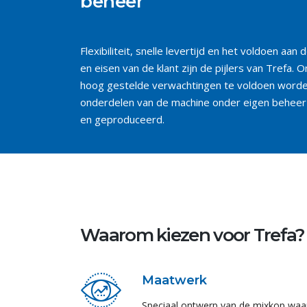
beheer
Flexibiliteit, snelle levertijd en het voldoen aan
en eisen van de klant zijn de pijlers van Trefa.
hoog gestelde verwachtingen te voldoen worde
onderdelen van de machine onder eigen beheer
en geproduceerd.
Waarom kiezen voor Trefa?
Maatwerk
Speciaal ontwerp van de mixkop waar